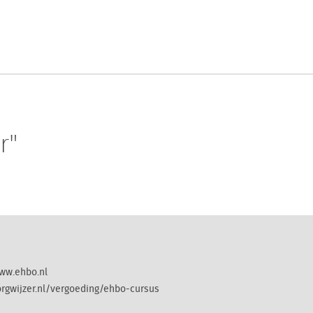
r"
ww.ehbo.nl
orgwijzer.nl/vergoeding/ehbo-cursus