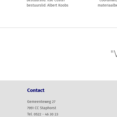
bestuurslid: Ilse Coster coordinator@e
bestuurslid: Albert Koobs materiaalbehee
"
Contact
Gemeenteweg 27
7951 CC Staphorst
Tel. 0522 - 46 30 23