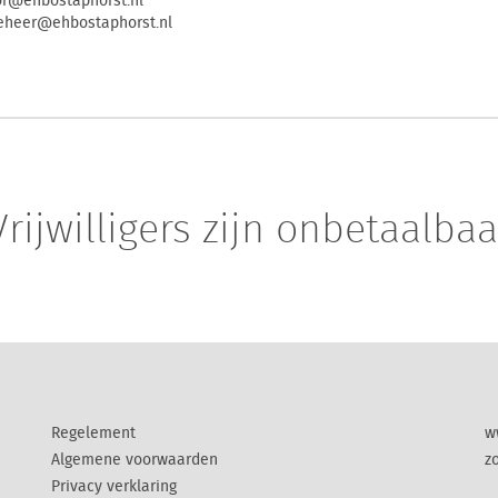
hbostaphorst.nl
r@ehbostaphorst.nl
Vrijwilligers zijn onbetaalbaa
Regelement
w
Algemene voorwaarden
z
Privacy verklaring